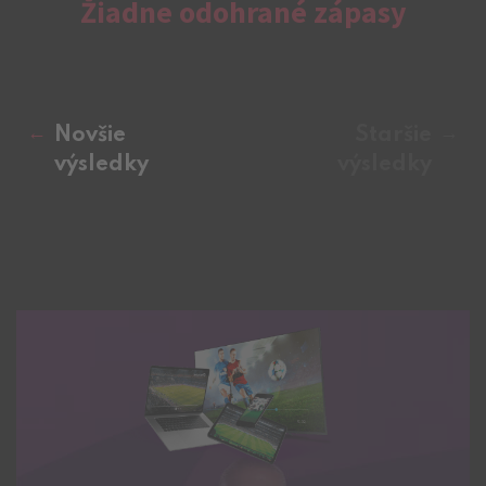
Žiadne odohrané zápasy
Novšie
Staršie
výsledky
výsledky