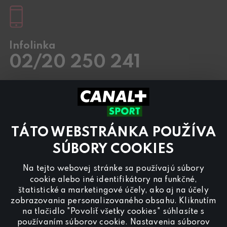
Infolinka
02/20 250 241
Pracovné dni
8.00 – 20:00
Sobota a Nedeľa
8.00 – 18:00
Kontaktujte nás aj cez
chat
TÁTO WEBSTRÁNKA POUŽÍVA
Pre
inzerciu na programe CANAL+ Sport
nás
kontaktujte na
reklama@canalplus.cz
SÚBORY COOKIES
Našu redakciu kontaktujete na
Na tejto webovej stránke sa používajú súbory
redakce@canalplus.cz
cookie alebo iné identifikátory na funkčné,
štatistické a marketingové účely, ako aj na účely
zobrazovania personalizovaného obsahu. Kliknutím
na tlačidlo "Povoliť všetky cookies" súhlasíte s
používaním súborov cookie. Nastavenia súborov