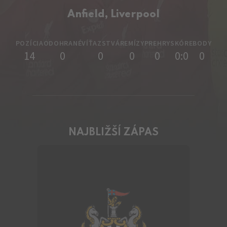
Anfield, Liverpool
POZÍCIA
ODOHRANÉ
VÍŤAZSTVÁ
REMÍZY
PREHRY
SKÓRE
BODY
14
0
0
0
0
0:0
0
NAJBLIŽŠÍ ZÁPAS