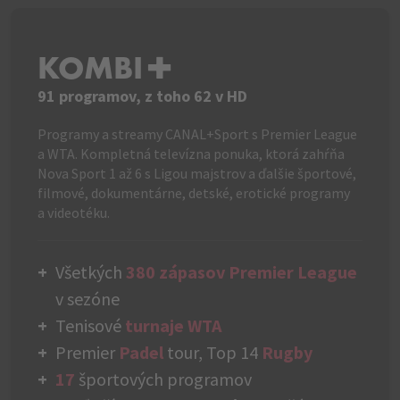
KOMBI+
91 programov, z toho 62 v HD
Programy a streamy CANAL+Sport s Premier League
a WTA. Kompletná televízna ponuka, ktorá zahŕňa
Nova Sport 1 až 6 s Ligou majstrov a ďalšie športové,
filmové, dokumentárne, detské, erotické programy
a videotéku.
Všetkých
380 zápasov Premier League
v sezóne
Tenisové
turnaje WTA
Premier
Padel
tour, Top 14
Rugby
17
športových programov