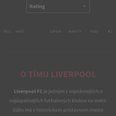
POZ.
HRÁČ
ZÁPASY
MINÚTY
GÓLY
ŽL
O TÍMU LIVERPOOL
Liverpool FC
je jedným z najslávnejších a
najúspešnejších futbalových klubov na svete.
Sídlo má v historickom prístavnom meste