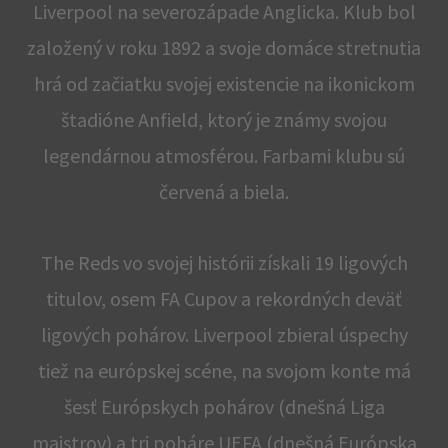
Liverpool na severozápade Anglicka. Klub bol
založený v roku 1892 a svoje domáce stretnutia
hrá od začiatku svojej existencie na ikonickom
štadióne Anfield, ktorý je známy svojou
legendárnou atmosférou. Farbami klubu sú
červená a biela.
The Reds vo svojej histórii získali 19 ligových
titulov, osem FA Cupov a rekordných deväť
ligových pohárov. Liverpool zbieral úspechy
tiež na európskej scéne, na svojom konte má
šesť Európskych pohárov (dnešná Liga
majstrov) a tri poháre UEFA (dnešná Európska