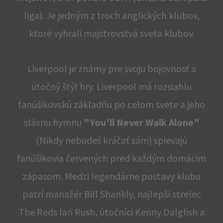
liga). Je jedným z troch anglických klubov,
ktoré vyhrali majstrovstvá sveta klubov.
Liverpool je známy pre svoju bojovnosť a
útočný štýl hry. Liverpool má rozsiahlu
fanúšikovskú základňu po celom svete a jeho
slávnu hymnu
"You'll Never Walk Alone"
(Nikdy nebudeš kráčať sám) spievajú
fanúšikovia červených pred každým domácim
zápasom. Medzi legendárne postavy klubu
patrí manažér Bill Shankly, najlepší strelec
The Reds Ian Rush, útočníci Kenny Dalglish a