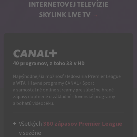
INTERNETOVEJ TELEVÍZIE
SKYLINK LIVE TV
C+
40 programov, z toho 33 v HD
Najvýhodnejšia možnosť sledovania Premier League
a WTA. Hlavné programy CANAL+ Sport
a samostatné online streamy pre súbežne hrané
zápasy doplnené o základné slovenské programy
a bohatú videotéku.
Všetkých
380 zápasov Premier League
v sezóne