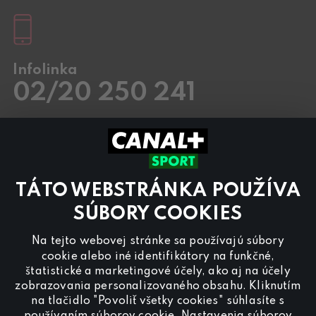
Infolinka
02/20 250 241
Pracovné dni
8.00 – 20:00
Sobota a Nedeľa
8.00 – 18:00
Kontaktujte nás aj cez
chat
TÁTO WEBSTRÁNKA POUŽÍVA
Pre
inzerciu na programe CANAL+ Sport
nás
kontaktujte na
reklama@canalplus.cz
SÚBORY COOKIES
Našu redakciu kontaktujete na
Na tejto webovej stránke sa používajú súbory
redakce@canalplus.cz
cookie alebo iné identifikátory na funkčné,
štatistické a marketingové účely, ako aj na účely
zobrazovania personalizovaného obsahu. Kliknutím
na tlačidlo "Povoliť všetky cookies" súhlasíte s