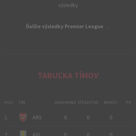
výsledky
Ďalšie výsledky Premier League
TABUĽKA TÍMOV
POZ.
TÍM
ODOHRANÉ
VÍŤAZSTVÁ
REMÍZY
PRE
1.
ARS
0
0
0
0
2.
AVL
0
0
0
0