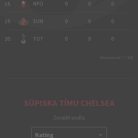
18.
NFO
0
0
0
0
19.
SUN
0
0
0
0
20.
TOT
0
0
0
0
Aktualizované 7. 7. 2026
SÚPISKA TÍMU CHELSEA
Zoradiť podľa