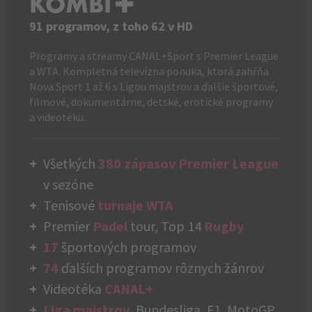
KOMBI+
91 programov, z toho 62 v HD
Programy a streamy CANAL+Sport s Premier League
a WTA. Kompletná televízna ponuka, ktorá zahŕňa
Nova Sport 1 až 6 s Ligou majstrov a ďalšie športové,
filmové, dokumentárne, detské, erotické programy
a videotéku.
Všetkých
380 zápasov Premier League
v sezóne
Tenisové
turnaje WTA
Premier
Padel
tour, Top 14
Rugby
17
športových programov
74
ďalších programov rôznych žánrov
Videotéka
CANAL+
Liga majstrov
, Bundesliga, F1, MotoGP