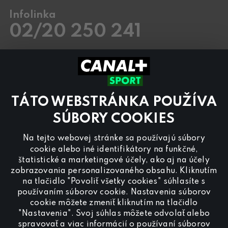
Infolinka
02/20 250 241
Pracovné dni
8.00 – 20:00
Sobota a Nedeľa
8.00 – 18:00
Kontaktujte nás aj cez
chat
TÁTO WEBSTRÁNKA POUŽÍVA
Pre
inzerciu na programe CANAL+ Sport
nás
kontaktujte na
reklama@canalplus.cz
SÚBORY COOKIES
Našu redakciu kontaktujete na
Na tejto webovej stránke sa používajú súbory
redakce@canalplus.cz
cookie alebo iné identifikátory na funkčné,
štatistické a marketingové účely, ako aj na účely
zobrazovania personalizovaného obsahu. Kliknutím
na tlačidlo "Povoliť všetky cookies" súhlasíte s
používaním súborov cookie. Nastavenia súborov
cookie môžete zmeniť kliknutím na tlačidlo
"Nastavenia". Svoj súhlas môžete odvolať alebo
Spojte sa s CANAL+ Sport
spravovať a viac informácií o používaní súborov