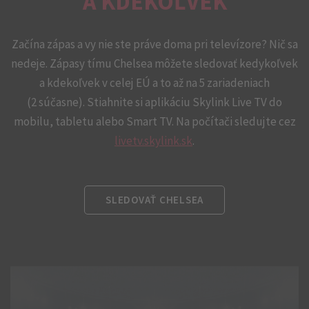
A KDEKOĽVEK
Začína zápas a vy nie ste práve doma pri televízore? Nič sa
nedeje. Zápasy tímu Chelsea môžete sledovať kedykoľvek
a kdekoľvek v celej EÚ a to až na 5 zariadeniach
(2 súčasne). Stiahnite si aplikáciu Skylink Live TV do
mobilu, tabletu alebo Smart TV. Na počítači sledujte cez
livetv.skylink.sk
.
SLEDOVAŤ CHELSEA