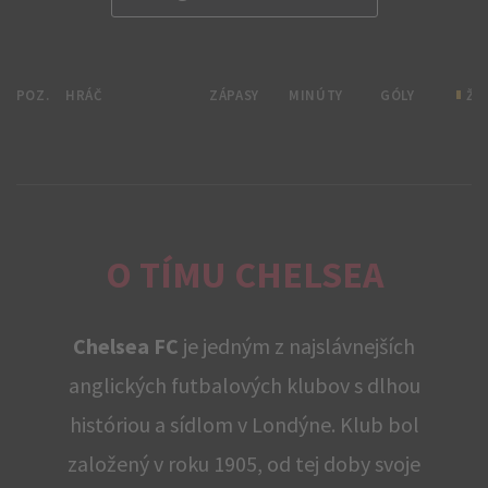
POZ.
HRÁČ
ZÁPASY
MINÚTY
GÓLY
ŽL
O TÍMU CHELSEA
Chelsea FC
je jedným z najslávnejších
anglických futbalových klubov s dlhou
históriou a sídlom v Londýne. Klub bol
založený v roku 1905, od tej doby svoje