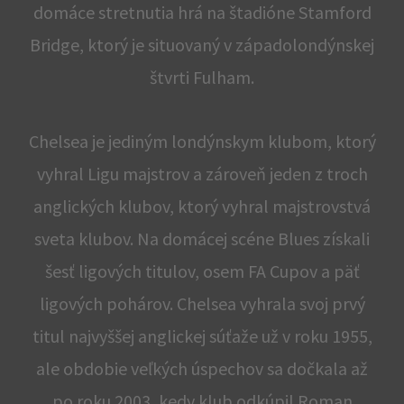
domáce stretnutia hrá na štadióne Stamford
Bridge, ktorý je situovaný v západolondýnskej
štvrti Fulham.
Chelsea je jediným londýnskym klubom, ktorý
vyhral Ligu majstrov a zároveň jeden z troch
anglických klubov, ktorý vyhral majstrovstvá
sveta klubov. Na domácej scéne Blues získali
šesť ligových titulov, osem FA Cupov a päť
ligových pohárov. Chelsea vyhrala svoj prvý
titul najvyššej anglickej súťaže už v roku 1955,
ale obdobie veľkých úspechov sa dočkala až
po roku 2003, kedy klub odkúpil Roman