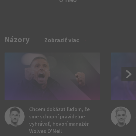
O TÍMU
Názory
Zobraziť viac
Chcem dokázať ľuďom, že
sme schopní pravidelne
vyhrávať, hovorí manažér
Wolves O'Neil