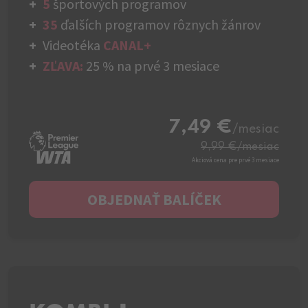
5
športových programov
35
ďalších programov rôznych žánrov
Videotéka
CANAL+
ZĽAVA:
25 % na prvé 3 mesiace
7,49 €
/mesiac
9,99 €
/mesiac
Akciová cena pre prvé 3 mesiace
OBJEDNAŤ BALÍČEK