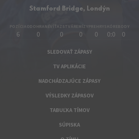
Stamford Bridge, Londýn
POZÍCIA
ODOHRANÉ
VÍŤAZSTVÁ
REMÍZY
PREHRY
SKÓRE
BODY
6
0
0
0
0
0:0
0
SLEDOVAŤ ZÁPASY
TV APLIKÁCIE
NADCHÁDZAJÚCE ZÁPASY
VÝSLEDKY ZÁPASOV
TABUĽKA TÍMOV
SÚPISKA