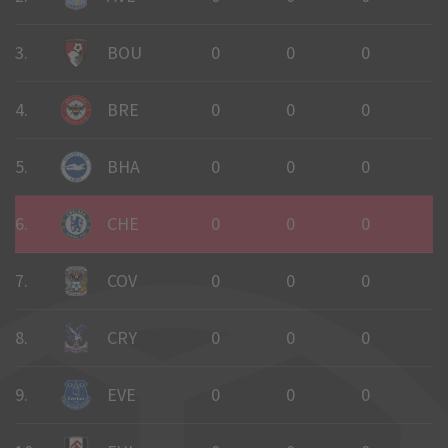
3.
BOU
0
0
0
0
4.
BRE
0
0
0
0
5.
BHA
0
0
0
0
6.
CHE
0
0
0
0
7.
COV
0
0
0
0
8.
CRY
0
0
0
0
9.
EVE
0
0
0
0