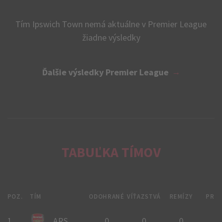
Tím Ipswich Town nemá aktuálne v Premier League
žiadne výsledky
Ďalšie výsledky Premier League
TABUĽKA TÍMOV
POZ.
TÍM
ODOHRANÉ
VÍŤAZSTVÁ
REMÍZY
PRE
1.
ARS
0
0
0
0