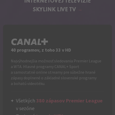
INTERNETOVEJ TELEVÍZIE
SKYLINK LIVE TV
C+
40 programov, z toho 33 v HD
Najvýhodnejšia možnosť sledovania Premier League
a WTA. Hlavné programy CANAL+ Sport
a samostatné online streamy pre súbežne hrané
zápasy doplnené o základné slovenské programy
a bohatú videotéku.
Všetkých
380 zápasov Premier League
v sezóne