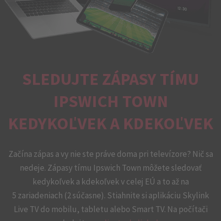
SLEDUJTE ZÁPASY TÍMU
IPSWICH TOWN
KEDYKOĽVEK A KDEKOĽVEK
Začína zápas a vy nie ste práve doma pri televízore? Nič sa
nedeje. Zápasy tímu Ipswich Town môžete sledovať
kedykoľvek a kdekoľvek v celej EÚ a to až na
5 zariadeniach (2 súčasne). Stiahnite si aplikáciu Skylink
Live TV do mobilu, tabletu alebo Smart TV. Na počítači