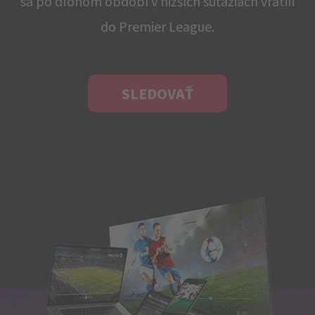
sa po dlohom období v nižších súťažiach vrátili
do Premier League.
SLEDOVAŤ