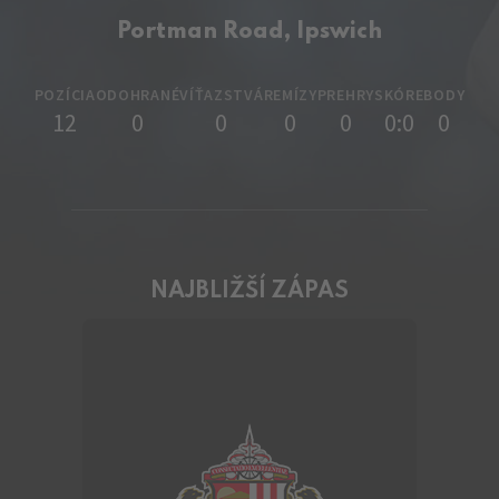
Portman Road, Ipswich
POZÍCIA
ODOHRANÉ
VÍŤAZSTVÁ
REMÍZY
PREHRY
SKÓRE
BODY
12
0
0
0
0
0:0
0
NAJBLIŽŠÍ ZÁPAS