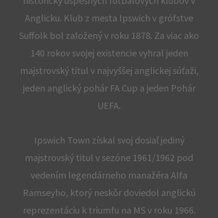
historicky úspešných futbalových klubov v
Anglicku. Klub z mesta Ipswich v grófstve
Suffolk bol založený v roku 1878. Za viac ako
140 rokov svojej existencie vyhral jeden
majstrovský titul v najvyššej anglickej súťaži,
jeden anglický pohár FA Cup a jeden Pohár
UEFA.
Ipswich Town získal svoj dosiaľ jediný
majstrovský titul v sezóne 1961/1962 pod
vedením legendárneho manažéra Alfa
Ramseyho, ktorý neskôr doviedol anglickú
reprezentáciu k triumfu na MS v roku 1966.