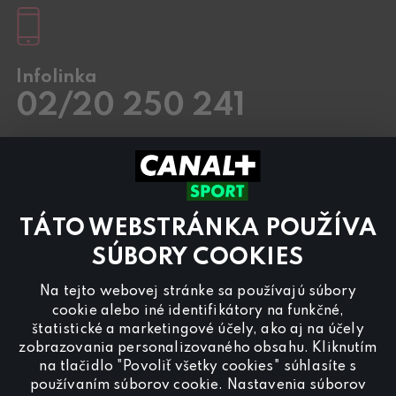
Infolinka
02/20 250 241
Pracovné dni
8.00 – 20:00
Sobota a Nedeľa
8.00 – 18:00
Kontaktujte nás aj cez
chat
TÁTO WEBSTRÁNKA POUŽÍVA
Pre
inzerciu na programe CANAL+ Sport
nás
kontaktujte na
reklama@canalplus.cz
SÚBORY COOKIES
Našu redakciu kontaktujete na
Na tejto webovej stránke sa používajú súbory
redakce@canalplus.cz
cookie alebo iné identifikátory na funkčné,
štatistické a marketingové účely, ako aj na účely
zobrazovania personalizovaného obsahu. Kliknutím
na tlačidlo "Povoliť všetky cookies" súhlasíte s
používaním súborov cookie. Nastavenia súborov