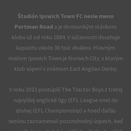
Štadión Ipswich Town FC nesie meno
Portman Road
a je domovským stánkom
klubu už od roku 1884. V súčasnosti dosahuje
kapacitu okolo 30 tisíc divákov. Hlavným
rivalom Ipswich Town je Norwich City, s ktorým
klub súperí v známom East Anglian Derby.
V roku 2023 postúpili The Tractor Boys z tretej
najvyššej anglické ligy (EFL League one) do
druhej (EFL Championship) a hneď ďalšiu
sezónu zaznamenali pozoruhodný úspech, keď