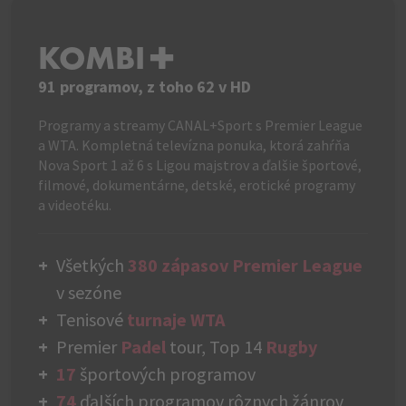
KOMBI+
91 programov, z toho 62 v HD
Programy a streamy CANAL+Sport s Premier League
a WTA. Kompletná televízna ponuka, ktorá zahŕňa
Nova Sport 1 až 6 s Ligou majstrov a ďalšie športové,
filmové, dokumentárne, detské, erotické programy
a videotéku.
Všetkých
380 zápasov Premier League
v sezóne
Tenisové
turnaje WTA
Premier
Padel
tour, Top 14
Rugby
17
športových programov
74
ďalších programov rôznych žánrov