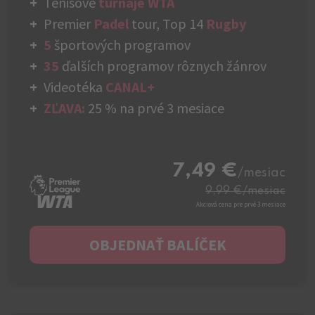
Tenisové
turnaje WTA
Premier
Padel
tour, Top 14
Rugby
5
športových programov
35
ďalších programov rôznych žánrov
Videotéka
CANAL+
ZĽAVA:
25 % na prvé 3 mesiace
7,49 €
/mesiac
9,99 €
/mesiac
Akciová cena pre prvé 3 mesiace
OBJEDNAŤ BALÍČEK