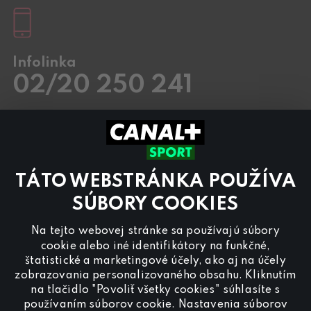
Infolinka
02/20 250 241
Pracovné dni
8.00 – 20:00
Sobota a Nedeľa
8.00 – 18:00
Kontaktujte nás aj cez
chat
TÁTO WEBSTRÁNKA POUŽÍVA
Pre
inzerciu na programe CANAL+ Sport
nás
kontaktujte na
reklama@canalplus.cz
SÚBORY COOKIES
Našu redakciu kontaktujete na
Na tejto webovej stránke sa používajú súbory
redakce@canalplus.cz
cookie alebo iné identifikátory na funkčné,
štatistické a marketingové účely, ako aj na účely
zobrazovania personalizovaného obsahu. Kliknutím
na tlačidlo "Povoliť všetky cookies" súhlasíte s
používaním súborov cookie. Nastavenia súborov