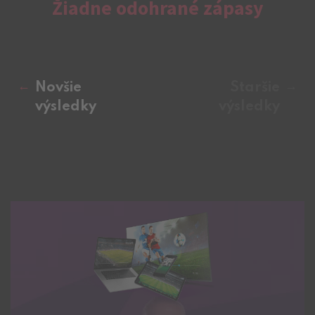
Žiadne odohrané zápasy
Novšie
Staršie
výsledky
výsledky