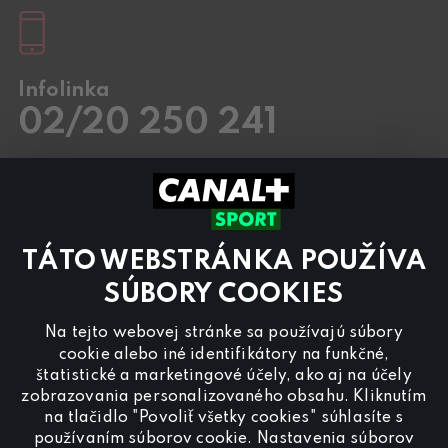
Infolinka
02/20 250 241
Pracovné dni
8.00 – 20:00
Sobota a Nedeľa
8.00 – 18:00
Kontaktujte nás aj cez
chat
TÁTO WEBSTRÁNKA POUŽÍVA
Pre
inzerciu na programe CANAL+ Sport
nás
kontaktujte na
reklama@canalplus.cz
SÚBORY COOKIES
Našu redakciu kontaktujete na
Na tejto webovej stránke sa používajú súbory
redakce@canalplus.cz
cookie alebo iné identifikátory na funkčné,
štatistické a marketingové účely, ako aj na účely
zobrazovania personalizovaného obsahu. Kliknutím
na tlačidlo "Povoliť všetky cookies" súhlasíte s
používaním súborov cookie. Nastavenia súborov