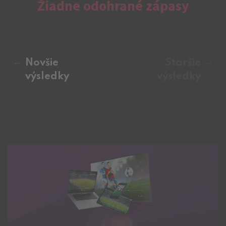
Žiadne odohrané zápasy
Novšie
Staršie
výsledky
výsledky