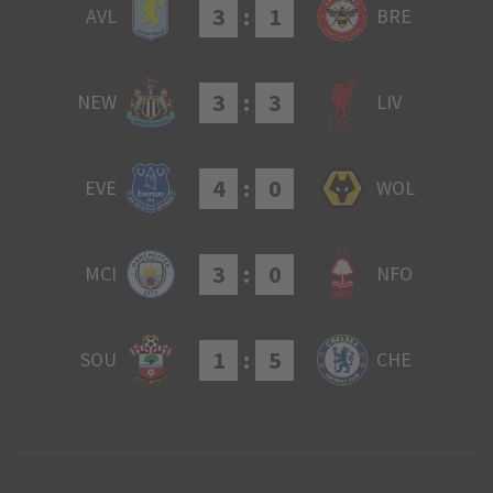
3
:
1
AVL
BRE
3
:
3
NEW
LIV
4
:
0
EVE
WOL
3
:
0
MCI
NFO
1
:
5
SOU
CHE