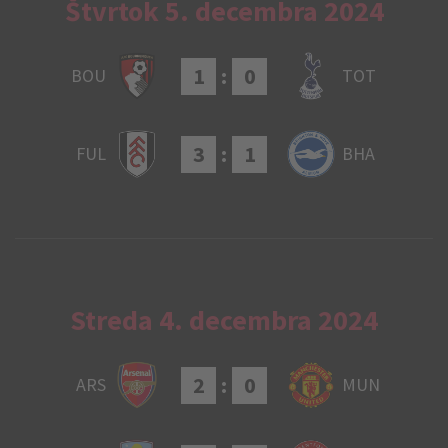
Štvrtok 5. decembra 2024
1
:
0
BOU
TOT
3
:
1
FUL
BHA
Streda 4. decembra 2024
2
:
0
ARS
MUN