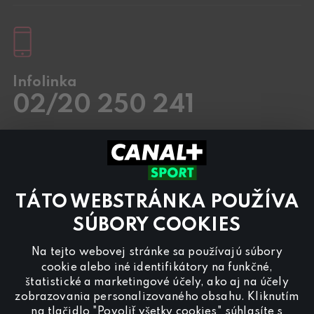
Infolinka
02/20 250 241
Pracovné dni
8.00 – 20:00
Sobota a Nedeľa
8.00 – 18:00
Kontaktujte nás aj cez
chat
TÁTO WEBSTRÁNKA POUŽÍVA
Pre
inzerciu na programe CANAL+ Sport
nás
kontaktujte na
reklama@canalplus.cz
SÚBORY COOKIES
Našu redakciu kontaktujete na
Na tejto webovej stránke sa používajú súbory
redakce@canalplus.cz
cookie alebo iné identifikátory na funkčné,
štatistické a marketingové účely, ako aj na účely
zobrazovania personalizovaného obsahu. Kliknutím
na tlačidlo "Povoliť všetky cookies" súhlasíte s