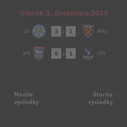
Utorok 3. decembra 2024
3
:
1
LEI
WHU
0
:
1
IPS
CRY
Novšie
Staršie
výsledky
výsledky