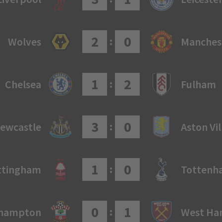
2
0
:
Wolves
Manches
1
2
:
Chelsea
Fulham
3
0
:
ewcastle
Aston Vil
1
0
:
ttingham
Tottenh
0
1
:
hampton
West H