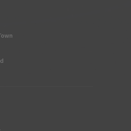
 Town
rd
r