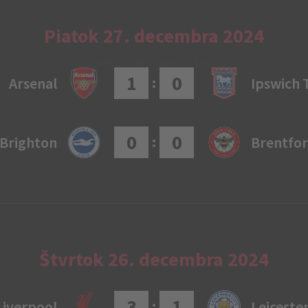
Piatok 27. decembra 2024
1
0
:
Arsenal
Ipswich
0
0
:
Brighton
Brentfo
Štvrtok 26. decembra 2024
3
1
:
Liverpool
Leiceste