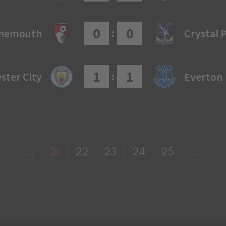
0
0
:
nemouth
Crystal 
1
1
:
ster City
Everton
…
21
22
23
24
25
…