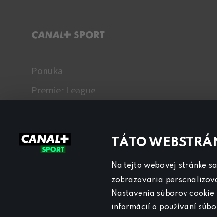
C+ SPORT
Ponuka
Premier League
WTA
Fantasy Liga
TÁTO WEBSTRÁ
TV program
Názory
Na tejto webovej stránke sa 
zobrazovania personalizovan
Nastavenia súborov cookie m
informácií o používaní súb