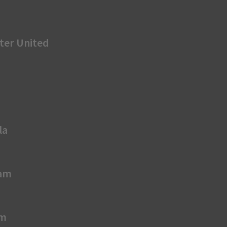
ter United
la
am
am