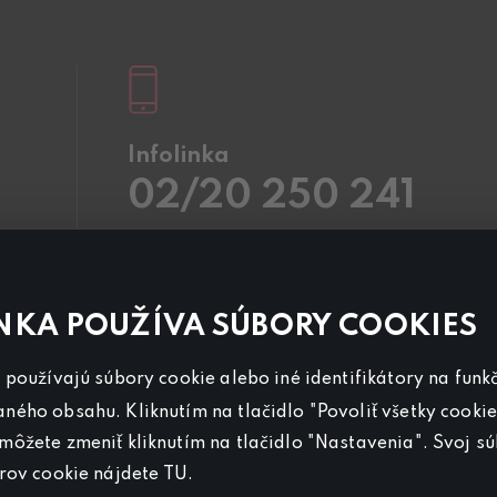
Infolinka
02/20 250 241
Pracovné dni
8.00 – 20:00
Sobota a Nedeľa
8.00 – 18:00
Kontaktujte nás aj cez
chat
NKA POUŽÍVA SÚBORY COOKIES
Pre
inzerciu na programe CANAL+ Sport
používajú súbory cookie alebo iné identifikátory na funkč
nás kontaktujte na
reklama@canalplus.cz
ého obsahu. Kliknutím na tlačidlo "Povoliť všetky cookie
Našu redakciu kontaktujete na
ôžete zmeniť kliknutím na tlačidlo "Nastavenia". Svoj s
redakce@canalplus.cz
orov cookie nájdete
TU
.