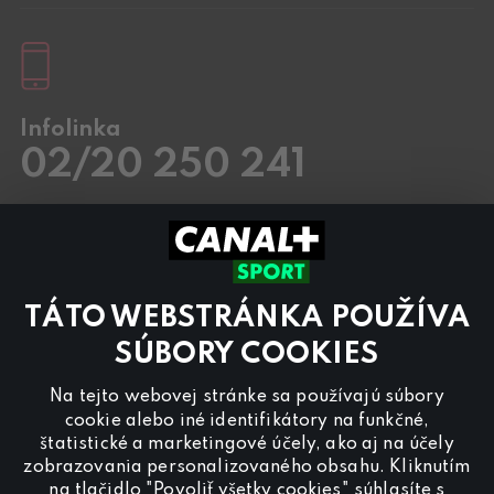
Infolinka
02/20 250 241
Pracovné dni
8.00 – 20:00
Sobota a Nedeľa
8.00 – 18:00
Kontaktujte nás aj cez
chat
TÁTO WEBSTRÁNKA POUŽÍVA
Pre
inzerciu na programe CANAL+ Sport
nás
kontaktujte na
reklama@canalplus.cz
SÚBORY COOKIES
Našu redakciu kontaktujete na
Na tejto webovej stránke sa používajú súbory
redakce@canalplus.cz
cookie alebo iné identifikátory na funkčné,
štatistické a marketingové účely, ako aj na účely
zobrazovania personalizovaného obsahu. Kliknutím
na tlačidlo "Povoliť všetky cookies" súhlasíte s