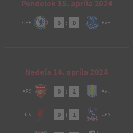
Pondelok 15. apríla 2024
6
:
0
CHE
EVE
Nedeľa 14. apríla 2024
0
:
2
ARS
AVL
0
:
1
LIV
CRY