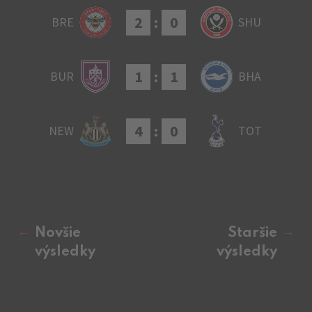
2
:
0
BRE
SHU
1
:
1
BUR
BHA
4
:
0
NEW
TOT
Novšie
Staršie
výsledky
výsledky