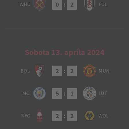
0
:
2
WHU
FUL
Sobota 13. apríla 2024
2
:
2
BOU
MUN
5
:
1
MCI
LUT
2
:
2
NFO
WOL