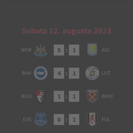
Sobota 12. augusta 2023
5
:
1
NEW
AVL
4
:
1
BHA
LUT
1
:
1
BOU
WHU
0
:
1
EVE
FUL