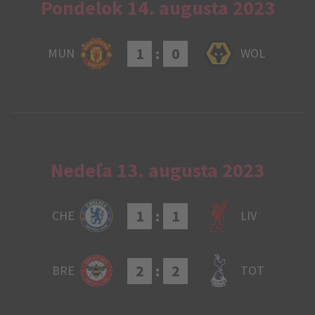
Pondelok 14. augusta 2023
1
:
0
MUN
WOL
Nedeľa 13. augusta 2023
1
:
1
CHE
LIV
2
:
2
BRE
TOT