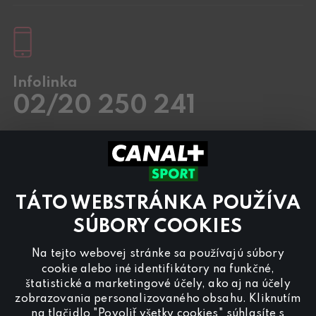
Infolinka
02/20 250 241
Pracovné dni
8.00 – 20:00
Sobota a Nedeľa
8.00 – 18:00
Kontaktujte nás aj cez
chat
TÁTO WEBSTRÁNKA POUŽÍVA
Pre
inzerciu na programe CANAL+ Sport
nás
kontaktujte na
reklama@canalplus.cz
SÚBORY COOKIES
Našu redakciu kontaktujete na
Na tejto webovej stránke sa používajú súbory
redakce@canalplus.cz
cookie alebo iné identifikátory na funkčné,
štatistické a marketingové účely, ako aj na účely
zobrazovania personalizovaného obsahu. Kliknutím
na tlačidlo "Povoliť všetky cookies" súhlasíte s