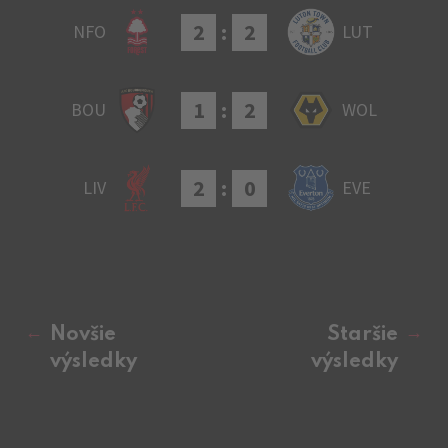
2
:
2
NFO
LUT
1
:
2
BOU
WOL
2
:
0
LIV
EVE
Novšie
Staršie
výsledky
výsledky