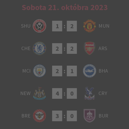
Sobota 21. októbra 2023
1
:
2
SHU
MUN
2
:
2
CHE
ARS
2
:
1
MCI
BHA
4
:
0
NEW
CRY
3
:
0
BRE
BUR