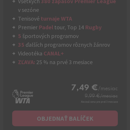
Všetkých
380 zápasov Premier League
v sezóne
Tenisové
turnaje WTA
Premier
Padel
tour, Top 14
Rugby
5
športových programov
35
ďalších programov rôznych žánrov
Videotéka
CANAL+
ZĽAVA:
25 % na prvé 3 mesiace
7,49 €
/mesiac
9,99 €
/mesiac
Akciová cena pre prvé 3 mesiace
OBJEDNAŤ BALÍČEK