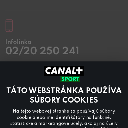
Infolinka
02/20 250 241
Pracovné dni
8.00 – 20:00
Sobota a Nedeľa
8.00 – 18:00
Kontaktujte nás aj cez
chat
TÁTO WEBSTRÁNKA POUŽÍVA
Pre
inzerciu na programe CANAL+ Sport
nás
kontaktujte na
reklama@canalplus.cz
SÚBORY COOKIES
Našu redakciu kontaktujete na
Na tejto webovej stránke sa používajú súbory
redakce@canalplus.cz
cookie alebo iné identifikátory na funkčné,
štatistické a marketingové účely, ako aj na účely