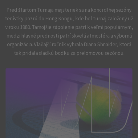
Pred štartom Turnaja majsteriek sa na konci dlhej sezóny
tenistky pozrú do Hong Kongu, kde bol turnaj založený už
v roku 1980. Tamojšie zápolenie patrí k veľmi populárnym,
medzi hlavné prednosti patrí skvelá atmosféra a výborná
organizácia. Vlaňajší ročník vyhrala Diana Shnaider, ktorá
tak pridala sladkú bodku za prelomovou sezónou.