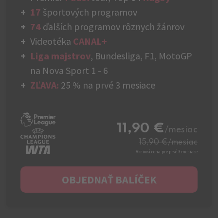
17
športových programov
74
ďalších programov rôznych žánrov
Videotéka
CANAL+
Liga majstrov
, Bundesliga, F1, MotoGP
na Nova Sport 1 - 6
ZĽAVA:
25 % na prvé 3 mesiace
11,90 €
/mesiac
15,90 €
/mesiac
Akciová cena pre prvé 3 mesiace
OBJEDNAŤ BALÍČEK