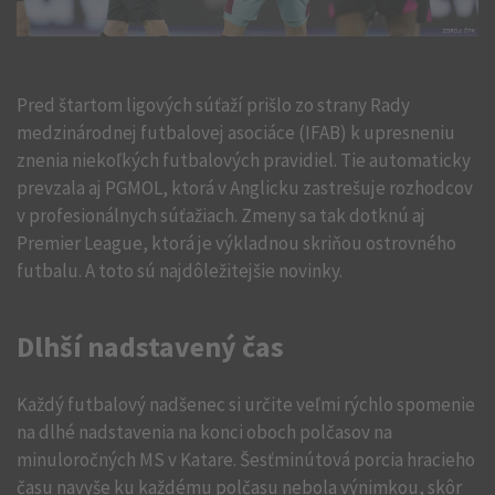
Pred štartom ligových súťaží prišlo zo strany Rady
medzinárodnej futbalovej asociáce (IFAB) k upresneniu
znenia niekoľkých futbalových pravidiel. Tie automaticky
prevzala aj PGMOL, ktorá v Anglicku zastrešuje rozhodcov
v profesionálnych súťažiach. Zmeny sa tak dotknú aj
Premier League, ktorá je výkladnou skriňou ostrovného
futbalu. A toto sú najdôležitejšie novinky.
Dlhší nadstavený čas
Každý futbalový nadšenec si určite veľmi rýchlo spomenie
na dlhé nadstavenia na konci oboch polčasov na
minuloročných MS v Katare. Šesťminútová porcia hracieho
času navyše ku každému polčasu nebola výnimkou, skôr