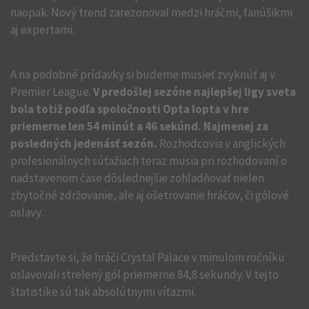
naopak. Nový trend zarezonoval medzi hráčmi, fanúšikmi
aj expertami.
A na podobné prídavky si budeme musieť zvyknúť aj v
Premier League.
V predošlej sezóne najlepšej ligy sveta
bola totiž podľa spoločnosti Opta lopta v hre
priemerne len 54 minút a 46 sekúnd. Najmenej za
posledných jedenásť sezón.
Rozhodcovia v anglických
profesionálnych súťažiach teraz musia pri rozhodovaní o
nadstavenom čase dôslednejšie zohľadňovať nielen
zbytočné zdržovanie, ale aj ošetrovanie hráčov, či gólové
oslavy.
Predstavte si, že hráči Crystal Palace v minulom ročníku
oslavovali strelený gól priemerne 84,8 sekundy. V tejto
štatistike sú tak absolútnymi víťazmi.