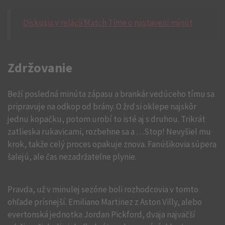
Diskusia v relácii Match Time o nastavení minút
Zdržovanie
Beží posledná minúta zápasu a brankár vedúceho tímu sa
pripravuje na odkop od brány. O žrď si oklepe najskôr
jednu kopačku, potom urobí to isté aj s druhou. Trikrát
zatlieska rukavicami, rozbehne sa a …Stop! Nevyšiel mu
krok, takže celý proces opakuje znova. Fanúšikovia súpera
šalejú, ale čas nezadržateľne plynie.
Pravda, už v minulej sezóne boli rozhodcovia v tomto
ohľade prísnejší. Emiliano Martinez z Aston Villy, alebo
evertonská jednotka Jordan Pickford, dvaja najväčší