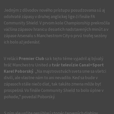
Jedným z dôvodov nového prístupu posudzovania sú aj
odohraté zápasy v druhej anglickej lige či finále FA
Community Shield. V prvom kole Championship prekročila
väčšina zápasov hranicu desiatich nadstavených minút a v
zápase Arsenalu s Manchestrom City o prvú trofej sezóny
ich bolo až jedenásť.
V relácii
Premier Club
sa k tejto téme vyjadril aj bývalý
hráč Manchestru United a
tvár televízie Canal+Sport
Karel Poborský
. „Na majstrovstvách sveta sme sa všetci
divili, ale vlastne nám to ani nevadilo. Keď sa bude v
zápasoch stále niečo diať, tak takáto zmena môže byť
prospešná. Vo finále Community Shield to bolo úplne v
pohode,“ povedal Poborský.
S ním ale určite nesúhlasí stopér červených diablov