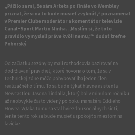
„Páčilo sa mi, že sám Arteta po finále vo Wembley
priznal, že si na to bude musieť zvyknúť,“ poznamenal
v Premier Clube moderátor a komentátor televízie
Canal+Sport Martin Minha. „Myslím si, že toto
pravidlo vymysleli práve kvôli nemu,““ dodat trefne
Poborský
.
Od začiatku sezóny by mali rozhodcovia bazírovať na
dodržiavaní pravidiel, ktoré hovoria o tom, že sa v
technickej zóne môže pohybovať iba jeden člen
realizačného tímu. To sa bude týkať hlavne asistenta
Newcastleu Jasona Tindalla, ktorý bol v minulom ročníku
až neobvykle často videný po boku manažéra Eddieho
Howea. Vďaka tomu sa stal hviezdou sociálnych sieti,
lenže tento rok sa bude musieť uspokojiť s miestom na
lavičke.