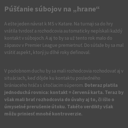
Púšťanie súbojov na „hrane“
A ešte jeden návrat k MS v Katare. Na turnaji sa do hry
vrátila tvrdosť a rozhodcovia automaticky nepískali každý
kontakt v súbojoch. A aj to by sa už tento rok malo do
zápasov v Premier League premietnuť. Do súťaže by sa mal
vrátiť aspekt, ktorý ju dlhé roky definoval.
V podobnom duchu by sa mali rozhodcovia rozhodovať aj v
situáciach, keď dôjde ku kontaktu posledného
brániaceho hráča s útočiacim súperom.
Doteraz platila
jednoduchá rovnica: kontakt = červená karta. Teraz by
však mali brať rozhodcovia do úvahy aj to, či išlo o
úmyselné prerušenie útoku. Takéto verdikty však
môžu priniesť mnohé kontroverzie.