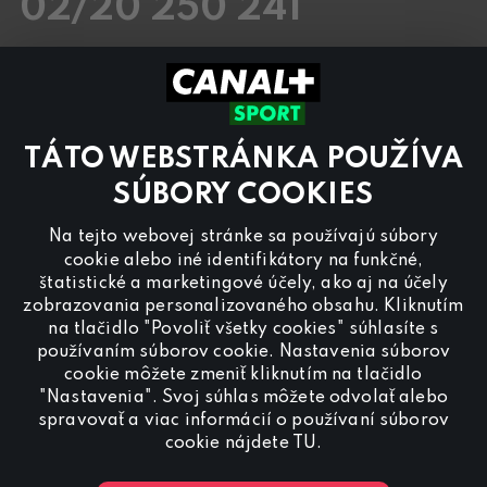
02/20 250 241
Pracovné dni
8.00 – 20:00
Sobota a Nedeľa
8.00 – 18:00
Kontaktujte nás aj cez
chat
TÁTO WEBSTRÁNKA POUŽÍVA
Pre
inzerciu na programe CANAL+ Sport
nás
kontaktujte na
reklama@canalplus.cz
SÚBORY COOKIES
Našu redakciu kontaktujete na
Na tejto webovej stránke sa používajú súbory
redakce@canalplus.cz
cookie alebo iné identifikátory na funkčné,
štatistické a marketingové účely, ako aj na účely
zobrazovania personalizovaného obsahu. Kliknutím
na tlačidlo "Povoliť všetky cookies" súhlasíte s
používaním súborov cookie. Nastavenia súborov
cookie môžete zmeniť kliknutím na tlačidlo
"Nastavenia". Svoj súhlas môžete odvolať alebo
Spojte sa s CANAL+ Sport
spravovať a viac informácií o používaní súborov
cookie nájdete
TU
.