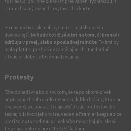
zdržiavači, boli niekoľkokrát prekvapení rýchlosťou, s
ktorou hlavný rozhodca vytasil žltú kartu.
Po novom by však mali byť muži s píšťalkou ešte
dôslednejší.
Nebude totiž záležať na tom, či brankár
zdržuje v prvej, alebo v poslednej minúte
. To isté by
malo platiť aj pre hráčov zahrávajúcich štandardné
situácie, alebo autové vhadzovania.
Protesty
Ešte donedávna bolo zvykom, že sa po akomkoľvek
odpískaní zbehlo okolo rozhodcu klbko hráčov, ktorí ho
presviedčali o opaku. Tí najväčší drzáci protestovali v
tesnej blízkosti jeho tváre. Vedenie Premier League síce
proti tomuto nedúhu už niekoľko rokov bojuje, ale až
teraz nasadilo do hry ešte ťažší kaliber.