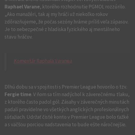
Raphael Varane
, ktorého rozhodnutie PGMOL rozzúrilo.
„Ako manažéri, tak aj my hráči už niekoľko rokov
zdôrazňujeme, že počas sezóny hráme príliš veľa zápasov.
Je to nebezpečné z hľadiska fyzického aj mentálneho
stavu hráčov.
Komentár Raphala Varanea
Dlhú dobu sa v spojitosti s Premier League hovorilo o tzv.
Fergie time
. V ňom sa tím nadýchol k záverečnému tlaku,
z ktorého často padol gól. Zásahy v záverečných minutách
padali pravidelne vo všetkých anglických profesionálnych
súťažiach. Udržať čisté konto v Premier League bolo ťažké
a s väčšou porciou nadstavenia to bude ešte náročnejšie.