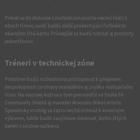
Pokiaľ sa do diskusie s rozhodcom pustia viacerí hráči z
oboch tímov, uvidí každý další protestujúci futbalista
okamžite žltú kartu. Prísnejšie sa budú trestať aj protesty
jednotlivcov.
Tréneri v technickej zóne
Podobne budú rozhodcovia pristupovať k prejavom
nespokojnosti zo strany manažérov aj zvyšku realizačního
tímu. Na vlastnej koži sa o tom presvedčil vo finále FA
Community Shield aj manažer Arsenalu Mikel Arteta.
Španielsky stratég sa často nechá strhnúť k emočným
výlevom, takže bude zaujímave sledovať, koľko žltých
kariet v sezóne nazbiera.