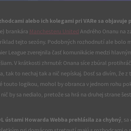
odcami alebo ich kolegami pri VARe sa objavuje pr
te) brankára
Manchesteru United
Andrého Onanu na z
í príklad tejto sezóny. Podobných rozhodnutí ale bolo 
ier League zverejnila časť komunikácie medzi hlavn
iam. V krátkosti zhrnuté: Onana síce zbúral protihráč
a, tak to nechaj tak a nič nepískaj. Dosť sa divím, že 
ané touto logikou, mohol by obranca v jednom rohu p
nič by sa nedialo, pretože sa hrá na druhej strane šes
L ústami Howarda Webba prehlásila za chybný
, sa
ovšetkým pri domácom stretnutí majú s rozhodcami o 