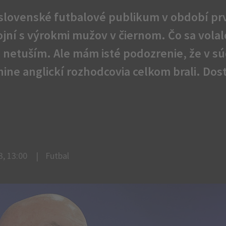
 slovenské futbalové publikum v období prve
ojní s výrokmi mužov v čiernom. Čo sa volal
netuším. Ale mám isté podozrenie, že v sú
ine anglickí rozhodcovia celkom brali. Dost
, 13:00
Futbal