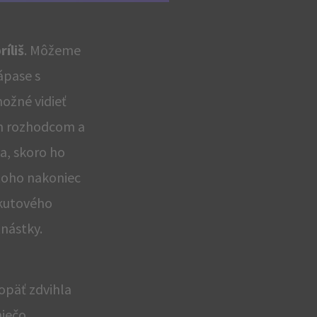
ČTK
íliš
. Môžeme
ápase s
možné vidieť
ým rozhodcom a
a, skoro ho
z toho nakoniec
okutového
tnástky.
 opäť zdvihla
niečo