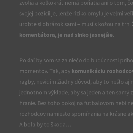
zvolia a koľkokrát nemá poňatia ani o tom, čo 
svojej pozícii je, lenže riziko omylu je veľmi 
urobte si obrázok sami – musí s kožou na trh.
komentátora, je nad slnko jasnejšie
.
Pokiaľ by som sa za niečo do budúcnosti prih
momentov. Tak, aby
komunikáciu rozhodcov –
ragby, nevidím žiadny dôvod, aby to nešlo aj
jednotnom výklade, aby sa jeden a ten samý z
hranie. Bez toho pokoj na futbalovom nebi ne
rozhodcov namiesto spomínania na krásne akci
A bola by to škoda…