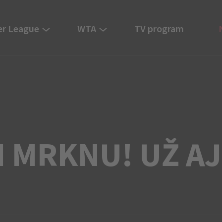
er League
WTA
TV program
 MRKNU! UŽ AJ