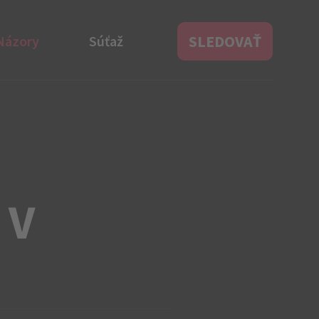
SLEDOVAŤ
Názory
Súťaž
 V