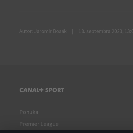
Autor: Jaromír Bosák
18. septembra 2023, 13:
C+ SPORT
Ponuka
Premier League