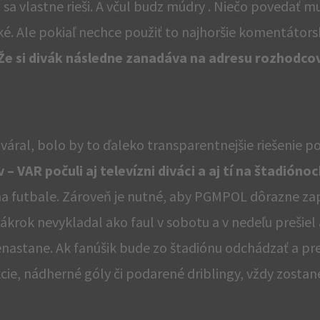
sa vlastne rieši. A včul budz múdry . Niečo povedať m
veľké. Ale pokiaľ nechce použiť to najhoršie komentátorsk
Že si divák následne zanadáva na adresu rozhodcov
ováral, bolo by to ďaleko transparentnejšie riešenie 
 VAR počuli aj televízni diváci a aj tí na štadióno
 na futbale. Zároveň je nutné, aby PGMPOL dôrazne za
ákrok nevykladal ako faul v sobotu a v nedeľu prešie
nastane. Ak fanúšik bude zo štadiónu odchádzať a pr
e, nádherné góly či podarené driblingy, vždy zostan