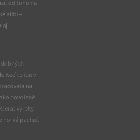
usí, od toho na
é alibi –
 aj
podobných
ch
. Keď to ide v
pracovala na
l ako dovolené
eberať výroky
e horká pachuť.