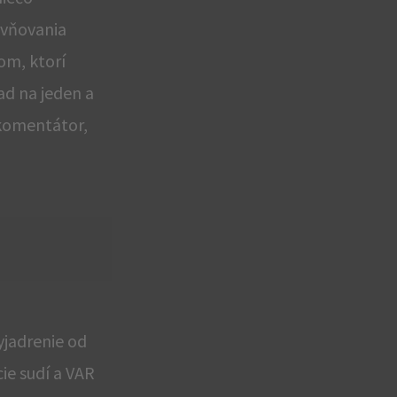
yvňovania
om, ktorí
ad na jeden a
 komentátor,
yjadrenie od
ie sudí a VAR