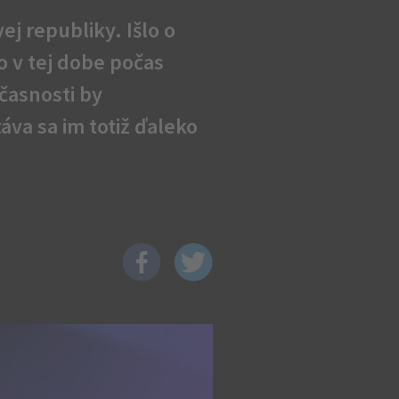
j republiky. Išlo o
o v tej dobe počas
časnosti by
áva sa im totiž ďaleko