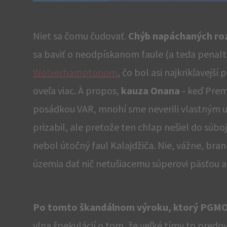
Niet sa čomu čudovať.
Chýb napáchaných rozh
sa baviť o neodpískanom faule (a teda penal
Wolverhamptonom
, čo bol asi najkrikľavejš
oveľa viac. À propos,
kauza Onana
- keď Prem
posádkou VAR, mnohí sme neverili vlastným uš
prizabil, ale pretože ten chlap nešiel do súboj
nebol útočný faul Kalajdžiča. Nie, vážne, br
územia dať nič netušiacemu súperovi päsťou a 
Po tomto škandálnom výroku, ktorý PGMO
vlna špekulácií o tom, že veľké tímy to pred