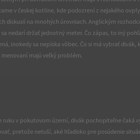
zame v českej kotline, kde podozrení z nejakého ovpl
ých diskusií na mnohých úrovniach. Anglickým rozhodc
 sa nedarí držať jednotný meter. Čo zápas, to iný pohľ
vená, inokedy sa nepíska vôbec. Čo si má vybrať divák,
hí menovaní majú veľký problém.
 ruku v pokutovom území, divák pochopiteľne čaká v
ať, pretože netuší, aké hľadisko pre posúdenie situác