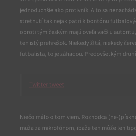
jednoduchšie ako protivník. A to sa nenachád
stretnutí tak nejak patrí k bontónu futbalov
oproti tým českým majú oveľa väčšiu autoritu,
ten istý prehrešok. Niekedy žltá, niekedy čer
futbalista, to je záhadou. Predovšetkým dru
Twitter tweet
Niečo málo o tom viem. Rozhodca (ne-)pískne
muža za mikrofónom, ibaže ten môže len tipov