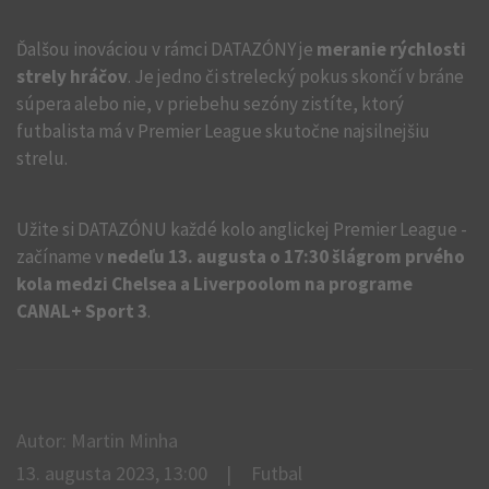
Ďalšou inováciou v rámci DATAZÓNY je
meranie rýchlosti
strely hráčov
. Je jedno či strelecký pokus skončí v bráne
súpera alebo nie, v priebehu sezóny zistíte, ktorý
futbalista má v Premier League skutočne najsilnejšiu
strelu.
Užite si DATAZÓNU každé kolo anglickej Premier League -
začíname v
nedeľu 13. augusta o 17:30 šlágrom prvého
kola medzi Chelsea a Liverpoolom na programe
CANAL+ Sport 3
.
Autor: Martin Minha
13. augusta 2023, 13:00
Futbal