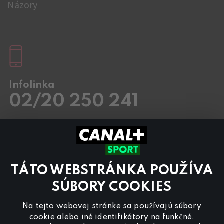
Názory
Infolinka
02/20 250 241
Pracovné dni
8.00 – 20:00
Sobota a Nedeľa
8.00 – 18:00
Kontaktujte nás aj cez
chat
TÁTO WEBSTRÁNKA POUŽÍVA
Pre
inzerciu na programe CANAL+ Sport
nás
kontaktujte na
reklama@canalplus.cz
SÚBORY COOKIES
Našu redakciu kontaktujete na
Na tejto webovej stránke sa používajú súbory
redakce@canalplus.cz
cookie alebo iné identifikátory na funkčné,