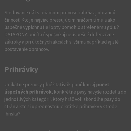
Sledovanie dát v priamom prenose zahŕňa aj obrannú
činnosť. Kto je najviac pressujúcim hráčom tímu a ako
úspešné vypichnutie lopty pomohlo strelenému gólu?
DATAZÓNA počíta úspešné aj neúspešné defenzívne
zákroky a pri útočných akciách si všíma napríklad aj zlé
postavenie obrancov.
Prihrávky
Unikátne prenosy plné štatistik ponúknu aj
počet
úspešných prihrávok
, konkrétne pasy navyše rozdelia do
jednotlivých kategórií. Ktorý hráč volí skôr dlhé pasy do
strán a kto si uprednostňuje krátke prihrávky v strede
ihriska?