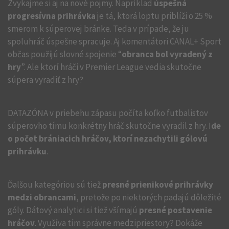
Zvykajme si aj na nové pojmy. Napríklad
úspešná
progresívna prihrávka
je tá, ktorá loptu priblíži o 25 %
smerom k súperovej bránke. Teda v prípade, že ju
spoluhráč úspešne spracuje. Aj komentátori CANAL+ Sport
občas použijú slovné spojenie “
obranca bol vyradený z
hry
”. Ale ktorí hráči v Premier League vedia skutočne
súpera vyradiť z hry?
DATAZÓNA v priebehu zápasu počíta koľko futbalistov
súperovho tímu konkrétny hráč skutočne vyradil z hry. I
de
o počet brániacich hráčov, ktorí nezachytili gólovú
prihrávku
.
Ďalšou kategóriou sú tiež
presné prienikové prihrávky
medzi obrancami
, pretože po niektorých padajú dôležité
góly. Dátový analytici si tiež všímajú
presné postavenie
hráčov
. Využíva tím správne medzipriestory? Dokáže